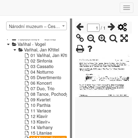
Preindl - Reinecke
Reiner - Rzeczkowska
Řáha - Schmitt
Schmittbauer - Snadné skladby
Národní muzeum – České muzeum hudby – katalog hudebnin 2
Snížková - Suchánek
/
1
Suchoň - Švejnoha
Tabačnikov - Vanka
Vaňhal - Vogel
Vaňhal, Jan Křtitel
01 Vaňhal, Jan Křtitel
02 Sinfonia
03 Cassatio
04 Notturno
05 Divertimento
06 Koncert
07 Duo, Trio
08 Tance, Pochody
09 Kvartet
10 Parthia
11 Variace
12 Klavír
13 Klavír+
14 Varhany
15 Litaniae