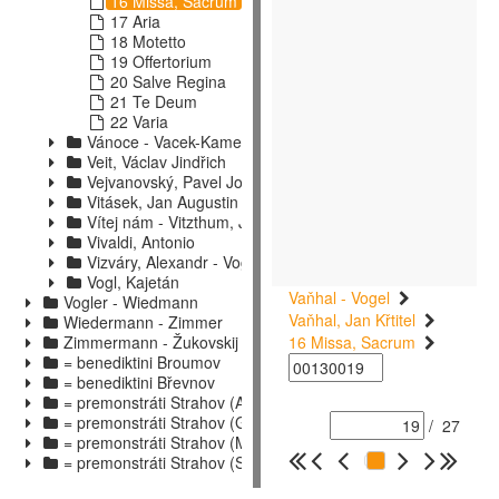
16 Missa, Sacrum
17 Aria
18 Motetto
19 Offertorium
20 Salve Regina
21 Te Deum
22 Varia
Vánoce - Vacek-Kamenický
Veit, Václav Jindřich
Vejvanovský, Pavel Josef - Vitásek, František
Vitásek, Jan Augustin
Vítej nám - Vitzthum, Joseph
Vivaldi, Antonio
Vizváry, Alexandr - Vogl, R. P.
Vogl, Kajetán
Vaňhal - Vogel
Vogler - Wiedmann
Vaňhal, Jan Křtitel
Wiedermann - Zimmer
Zimmermann - Žukovskij
16 Missa, Sacrum
= benediktini Broumov
= benediktini Břevnov
= premonstráti Strahov (A - F)
= premonstráti Strahov (G - M)
/
27
= premonstráti Strahov (M - S)
= premonstráti Strahov (S - Ž)