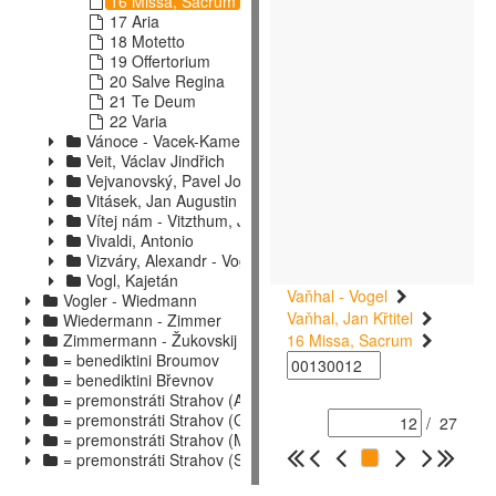
16 Missa, Sacrum
17 Aria
18 Motetto
19 Offertorium
20 Salve Regina
21 Te Deum
22 Varia
Vánoce - Vacek-Kamenický
Veit, Václav Jindřich
Vejvanovský, Pavel Josef - Vitásek, František
Vitásek, Jan Augustin
Vítej nám - Vitzthum, Joseph
Vivaldi, Antonio
Vizváry, Alexandr - Vogl, R. P.
Vogl, Kajetán
Vaňhal - Vogel
Vogler - Wiedmann
Vaňhal, Jan Křtitel
Wiedermann - Zimmer
Zimmermann - Žukovskij
16 Missa, Sacrum
= benediktini Broumov
= benediktini Břevnov
= premonstráti Strahov (A - F)
= premonstráti Strahov (G - M)
/
27
= premonstráti Strahov (M - S)
= premonstráti Strahov (S - Ž)