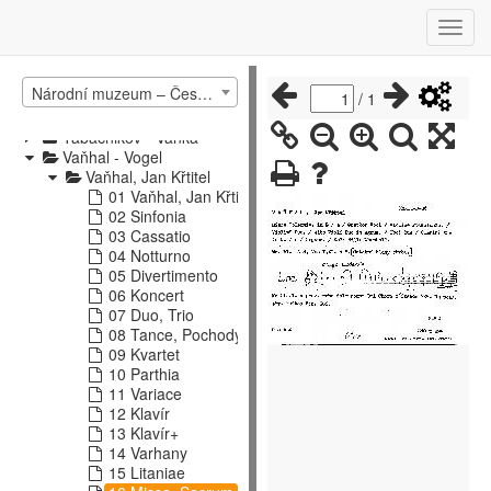
Preindl - Reinecke
Reiner - Rzeczkowska
Řáha - Schmitt
Schmittbauer - Snadné skladby
Národní muzeum – České muzeum hudby – katalog hudebnin 2
Snížková - Suchánek
/
1
Suchoň - Švejnoha
Tabačnikov - Vanka
Vaňhal - Vogel
Vaňhal, Jan Křtitel
01 Vaňhal, Jan Křtitel
02 Sinfonia
03 Cassatio
04 Notturno
05 Divertimento
06 Koncert
07 Duo, Trio
08 Tance, Pochody
09 Kvartet
10 Parthia
11 Variace
12 Klavír
13 Klavír+
14 Varhany
15 Litaniae