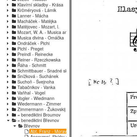
Klavírní skladby - Krása
Krčméryová - Lámik
Lanner - Mácha
Macháček - Matějka
Matějovec - Mozart, l.
Mozart, W. A. - Musica antiqua hung
Musica divina - Omáčka
Ondráček - Pichi
Pichl - Preget
Preindl - Reinecke
Reiner - Rzeczkowska
Řáha - Schmitt
Schmittbauer - Snadné skladby
Snížková - Suchánek
Suchoň - Švejnoha
Tabačnikov - Vanka
Vaňhal - Vogel
Vogler - Wiedmann
Wiedermann - Zimmer
Zimmermann - Žukovskij
= benediktini Broumov
= benediktini Břevnov
Břevnov
Abt, Franz - Moravec
Anonymní, Sbírky (apod.)