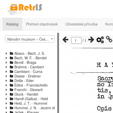
Katalog
Přehled objednávek
Uživatelská příručka
Kont
Národní muzeum – České muzeum hudby – katalog hudebnin 2
/
1
Abaco - Bach, J. S.
Bach, W. F. - Bendel
Bendl - Braga
Brahms - Cambert
Cambiani - Čuma
Daase - Drašner
Drdla - Eder
Edice - Francischello
Franchi - Gloesch
Gluck - Handel
Handl (Gallus) - Held
Held, J. T. - Hummel
Hummel, J. N. - Jezero dřímá
Ježek - Klauser