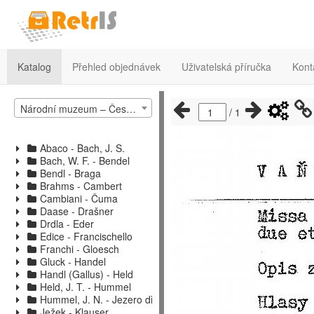
Katalog
Přehled objednávek
Uživatelská příručka
Kont
Národní muzeum – České muzeum hudby – katalog hudebnin 2
/
1
Abaco - Bach, J. S.
Bach, W. F. - Bendel
Bendl - Braga
Brahms - Cambert
Cambiani - Čuma
Daase - Drašner
Drdla - Eder
Edice - Francischello
Franchi - Gloesch
Gluck - Handel
Handl (Gallus) - Held
Held, J. T. - Hummel
Hummel, J. N. - Jezero dřímá
Ježek - Klauser