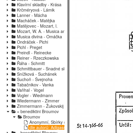
Klavírní skladby - Krása
Krčméryová - Lámik
Lanner - Mácha
Macháček - Matějka
Matějovec - Mozart, l.
Mozart, W. A. - Musica antiqua hung
Musica divina - Omáčka
Ondráček - Pichi
Pichl - Preget
Preindl - Reinecke
Reiner - Rzeczkowska
Řáha - Schmitt
Schmittbauer - Snadné skladby
Snížková - Suchánek
Suchoň - Švejnoha
Tabačnikov - Vanka
Vaňhal - Vogel
Vogler - Wiedmann
Wiedermann - Zimmer
Zimmermann - Žukovskij
= benediktini Broumov
Broumov
Anonymní, Sbírky (apod.)
dle autorů: Adlgasser, Anton Cajetan - Žába, Josef
= benediktini Břevnov