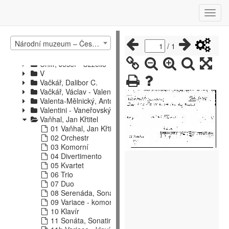
Strauss - Ščerbačev
Šebalin - Švehla
Tabelle - Tyšovský
U - Verzeichnis
Národní muzeum – České muzeum hudby – katalog hudebnin 1
U
/
1
Uhlíř, Jan
Uhlíř, Josef - Uzzello
V
Vačkář, Dalibor C.
Vačkář, Václav - Valenta, Josef
Valenta-Mělnický, Antonín
Valentini - Vaneřovský
Vaňhal, Jan Křtitel
01 Vaňhal, Jan Křtitel
02 Orchestr
03 Komorní
04 Divertimento
05 Kvartet
06 Trio
07 Duo
08 Serenáda, Sonáta
09 Variace - komorní obsazení
10 Klavír
11 Sonáta, Sonatina