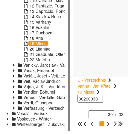
11b Variace - klavír
12 Fantazie, Fuga
13 Capriccio, Rondo, Tance
14 Klavír-4 Ruce
15 Varhany
16 Vokální
17 Duchovní
18 Aria
19 Missa
20 Litaniae
21 Graduale, Offertorium
22 Motetto
Vanický, Jaroslav - Vasiljev-Buglaj, D.
Vašák, Emanuel
Vašák, Josef - Veit, Leo
U - Verzeichnis
Veit, Václav Jindřich
Vaňhal, Jan Křtitel
Vejda, J. K. - Vendéen
Vendler, Bohumil
19 Missa
Věnec - Verdalle, Gabriel
Verdi, Giuseppe
Verfassung - Verzeichniss
Veselá - Voříšek
/
33
Voskovec - Winter
Wintersberger - Žukovskij