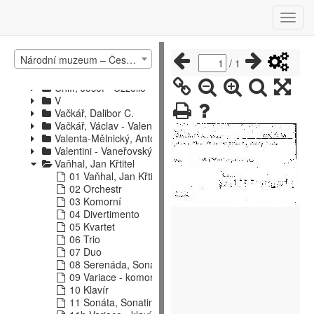
Strauss - Ščerbačev
Šebalin - Švehla
Tabelle - Tyšovský
U - Verzeichnis
Národní muzeum – České muzeum hudby – katalog hudebnin 1
U
/
1
Uhlíř, Jan
Uhlíř, Josef - Uzzello
V
Vačkář, Dalibor C.
Vačkář, Václav - Valenta, Josef
Valenta-Mělnický, Antonín
Valentini - Vaneřovský
Vaňhal, Jan Křtitel
01 Vaňhal, Jan Křtitel
02 Orchestr
03 Komorní
04 Divertimento
05 Kvartet
06 Trio
07 Duo
08 Serenáda, Sonáta
09 Variace - komorní obsazení
10 Klavír
11 Sonáta, Sonatina