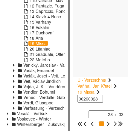
11b Variace - klavír
12 Fantazie, Fuga
13 Capriccio, Rondo, Tance
14 Klavír-4 Ruce
15 Varhany
16 Vokální
17 Duchovní
18 Aria
19 Missa
20 Litaniae
21 Graduale, Offertorium
22 Motetto
Vanický, Jaroslav - Vasiljev-Buglaj, D.
Vašák, Emanuel
Vašák, Josef - Veit, Leo
U - Verzeichnis
Veit, Václav Jindřich
Vaňhal, Jan Křtitel
Vejda, J. K. - Vendéen
Vendler, Bohumil
19 Missa
Věnec - Verdalle, Gabriel
Verdi, Giuseppe
Verfassung - Verzeichniss
Veselá - Voříšek
/
33
Voskovec - Winter
Wintersberger - Žukovskij