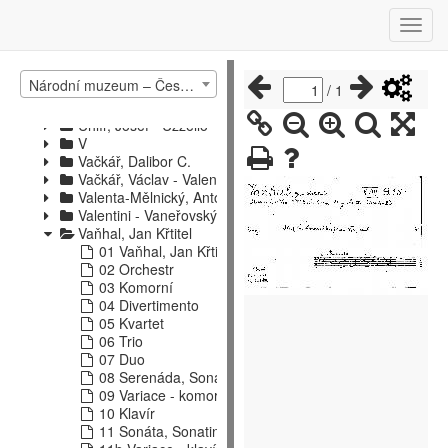
Strauss - Ščerbačev
Šebalin - Švehla
Tabelle - Tyšovský
U - Verzeichnis
Národní muzeum – České muzeum hudby – katalog hudebnin 1
U
/
1
Uhlíř, Jan
Uhlíř, Josef - Uzzello
V
Vačkář, Dalibor C.
Vačkář, Václav - Valenta, Josef
Valenta-Mělnický, Antonín
Valentini - Vaneřovský
Vaňhal, Jan Křtitel
01 Vaňhal, Jan Křtitel
02 Orchestr
03 Komorní
04 Divertimento
05 Kvartet
06 Trio
07 Duo
08 Serenáda, Sonáta
09 Variace - komorní obsazení
10 Klavír
11 Sonáta, Sonatina