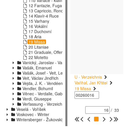
11b Variace - klavír
12 Fantazie, Fuga
13 Capriccio, Rondo, Tance
14 Klavír-4 Ruce
15 Varhany
16 Vokální
17 Duchovní
18 Aria
19 Missa
20 Litaniae
21 Graduale, Offertorium
22 Motetto
Vanický, Jaroslav - Vasiljev-Buglaj, D.
Vašák, Emanuel
Vašák, Josef - Veit, Leo
U - Verzeichnis
Veit, Václav Jindřich
Vaňhal, Jan Křtitel
Vejda, J. K. - Vendéen
Vendler, Bohumil
19 Missa
Věnec - Verdalle, Gabriel
Verdi, Giuseppe
Verfassung - Verzeichniss
Veselá - Voříšek
/
33
Voskovec - Winter
Wintersberger - Žukovskij