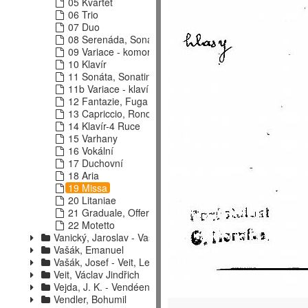
05 Kvartet
06 Trio
07 Duo
08 Serenáda, Sonáta
09 Variace - komorní obsazení
10 Klavír
11 Sonáta, Sonatina
11b Variace - klavír
12 Fantazie, Fuga
13 Capriccio, Rondo, Tance
14 Klavír-4 Ruce
15 Varhany
16 Vokální
17 Duchovní
18 Aria
19 Missa
20 Litaniae
21 Graduale, Offertorium
22 Motetto
Vanický, Jaroslav - Vasiljev-Buglaj, D.
Vašák, Emanuel
Vašák, Josef - Veit, Leo
Veit, Václav Jindřich
Vejda, J. K. - Vendéen
Vendler, Bohumil