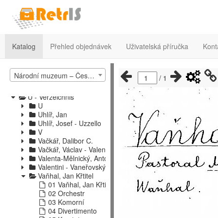
Písně - Pořady
Posadovský - Przibil
Přásl - Roslavec
Rösler - Ržesnik
Řáha - Schlier
Schlösser - Simoni
Katalog
Přehled objednávek
Uživatelská příručka
Kont
Sinding - Souček
Soukup - Strauss
Strauss - Ščerbačev
Národní muzeum – České muzeum hudby – katalog hudebnin 1
/
1
Šebalin - Švehla
Tabelle - Tyšovský
U - Verzeichnis
U
Uhlíř, Jan
Uhlíř, Josef - Uzzello
V
Vačkář, Dalibor C.
Vačkář, Václav - Valenta, Josef
Valenta-Mělnický, Antonín
Valentini - Vaneřovský
Vaňhal, Jan Křtitel
01 Vaňhal, Jan Křtitel
02 Orchestr
03 Komorní
04 Divertimento