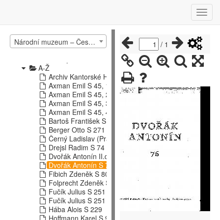
Katalog fondu nenotových rukopisů (G)
Národní muzeum – České muzeum hudby – ostatní katalogy
/
1
Katalog Hudební knihovny
Osobní fondy hudebníků (pozůstalosti, S)
A-Ž
Archiv Kantorské Hudby V Čechách 18.Stol, S 241
Axman Emil S 45, 1.díl
Axman Emil S 45, 2.díl
Axman Emil S 45, 3.díl
Axman Emil S 45, 4.díl
Bartoš František S 48
Berger Otto S 271
Černý Ladislav (Pražské Kvarteto) S 71
Drejsl Radim S 74
Dvořák Antonín II.díl S 226
Dvořák Antonín S 76
Fibich Zdeněk S 80
Folprecht Zdeněk S 82
Fučík Julius S 251 - 1. díl
Fučík Julius S 251 - 2. díl
Hába Alois S 229
Hoffmann Karel S 91