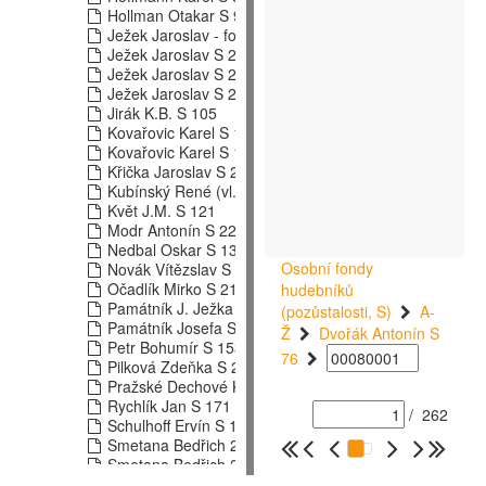
Hollman Otakar S 92
Ježek Jaroslav - fonotéka S 224
Ježek Jaroslav S 224 - 1. díl
Ježek Jaroslav S 224 - 2. díl
Ježek Jaroslav S 224 - 3. díl
Jirák K.B. S 105
Kovařovic Karel S 115 - 1. díl
Kovařovic Karel S 115 - 2. díl
Křička Jaroslav S 235
Kubínský René (vl. Jm. Patejdl Josef) S 120
Květ J.M. S 121
Modr Antonín S 225
Nedbal Oskar S 139
Osobní fondy
Novák Vítězslav S 143
Očadlík Mirko S 218
hudebníků
Památník J. Ježka
(pozůstalosti, S)
A-
Památník Josefa Suka v Křečovicích S 270
Ž
Dvořák Antonín S
Petr Bohumír S 153
76
Pilková Zdeňka S 269
Pražské Dechové Kvinteto S 231
Rychlík Jan S 171
/
262
Schulhoff Ervín S 173
Smetana Bedřich 217 I.díl
Smetana Bedřich 217 II.díl
Suk Josef S 184