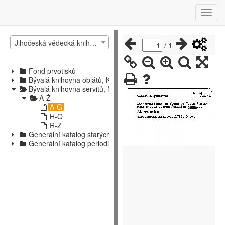
Jihočeská vědecká knihovna v Českých Budějovicích
/
1
Fond prvotisků
Bývalá knihovna oblátů, Kájov
Bývalá knihovna servitů, Nové Hrady
A-Ž
A-G
H-Q
R-Z
Generální katalog starých tisků
Generální katalog periodik