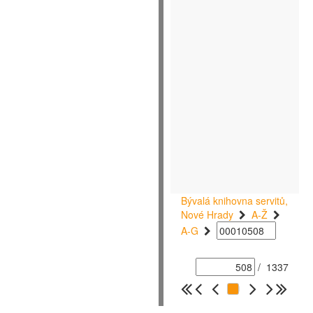
Bývalá knihovna servitů,
Nové Hrady
A-Ž
A-G
/
1337