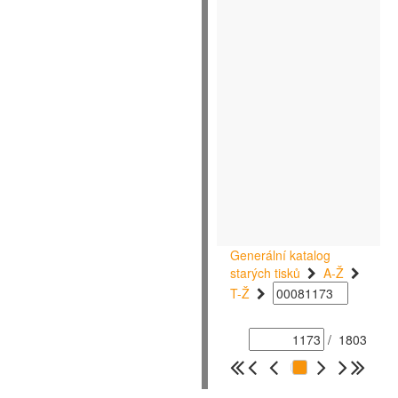
Generální katalog
starých tisků
A-Ž
T-Ž
/
1803