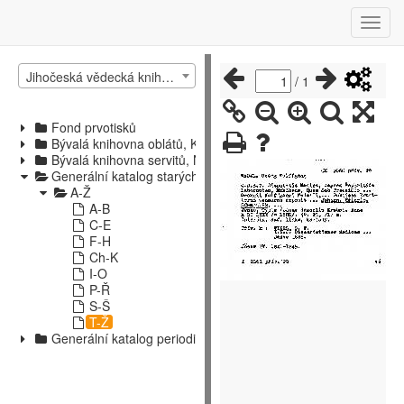
Jihočeská vědecká knihovna v Českých Budějovicích
/
1
Fond prvotisků
Bývalá knihovna oblátů, Kájov
Bývalá knihovna servitů, Nové Hrady
Generální katalog starých tisků
A-Ž
A-B
C-E
F-H
Ch-K
I-O
P-Ř
S-Š
T-Ž
Generální katalog periodik