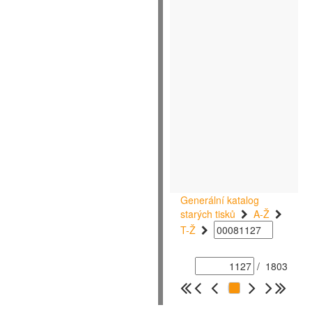
Generální katalog
starých tisků
A-Ž
T-Ž
/
1803