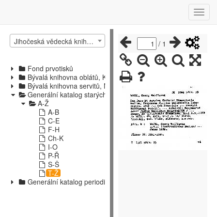
Jihočeská vědecká knihovna v Českých Budějovicích
/
1
Fond prvotisků
Bývalá knihovna oblátů, Kájov
Bývalá knihovna servitů, Nové Hrady
Generální katalog starých tisků
A-Ž
A-B
C-E
F-H
Ch-K
I-O
P-Ř
S-Š
T-Ž
Generální katalog periodik