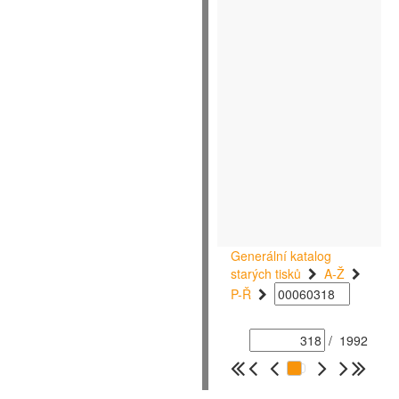
Generální katalog
starých tisků
A-Ž
P-Ř
/
1992