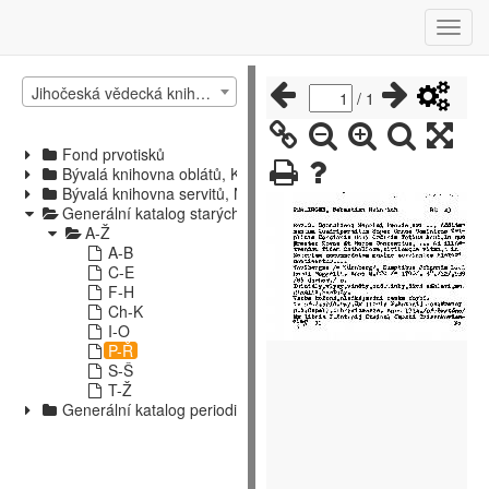
Jihočeská vědecká knihovna v Českých Budějovicích
/
1
Fond prvotisků
Bývalá knihovna oblátů, Kájov
Bývalá knihovna servitů, Nové Hrady
Generální katalog starých tisků
A-Ž
A-B
C-E
F-H
Ch-K
I-O
P-Ř
S-Š
T-Ž
Generální katalog periodik