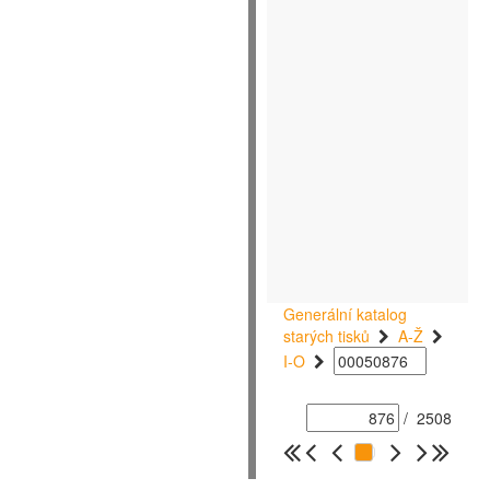
Generální katalog
starých tisků
A-Ž
I-O
/
2508