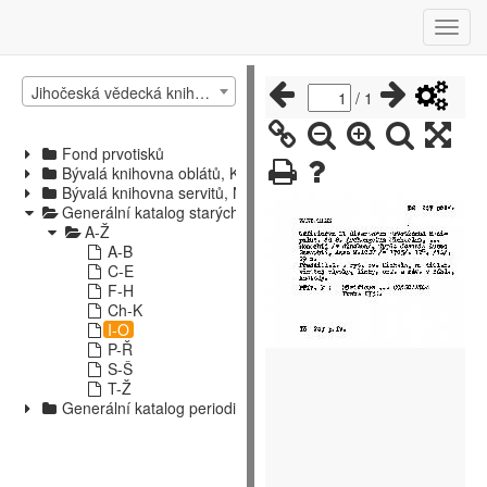
Jihočeská vědecká knihovna v Českých Budějovicích
/
1
Fond prvotisků
Bývalá knihovna oblátů, Kájov
Bývalá knihovna servitů, Nové Hrady
Generální katalog starých tisků
A-Ž
A-B
C-E
F-H
Ch-K
I-O
P-Ř
S-Š
T-Ž
Generální katalog periodik