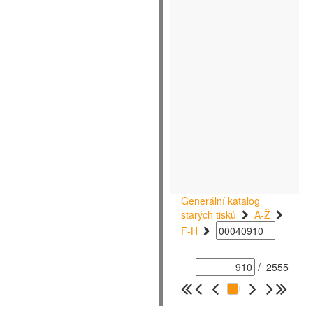
Generální katalog
starých tisků
A-Ž
F-H
/
2555