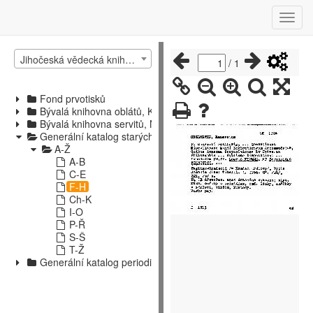
Jihočeská vědecká knihovna v Českých Budějovicích
/
1
Fond prvotisků
Bývalá knihovna oblátů, Kájov
Bývalá knihovna servitů, Nové Hrady
Generální katalog starých tisků
A-Ž
A-B
C-E
F-H
Ch-K
I-O
P-Ř
S-Š
T-Ž
Generální katalog periodik