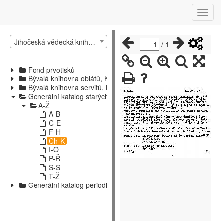
Jihočeská vědecká knihovna v Českých Budějovicích
/
1
Fond prvotisků
Bývalá knihovna oblátů, Kájov
Bývalá knihovna servitů, Nové Hrady
Generální katalog starých tisků
A-Ž
A-B
C-E
F-H
Ch-K
I-O
P-Ř
S-Š
T-Ž
Generální katalog periodik