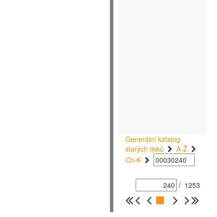
Generální katalog
starých tisků
A-Ž
Ch-K
/
1253